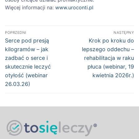
Więcej informacji na:
www.uroconti.pl
Nawigacja
POPRZEDNI
NASTĘPNY
wpisu
Poprzedni
Następny
Serce pod presją
Krok po kroku do
wpis:
wpis:
kilogramów – jak
lepszego oddechu –
zadbać o serce i
rehabilitacja w raku
skutecznie leczyć
płuca (webinar, 19
otyłość (webinar
kwietnia 2026r.)
26.03.26)