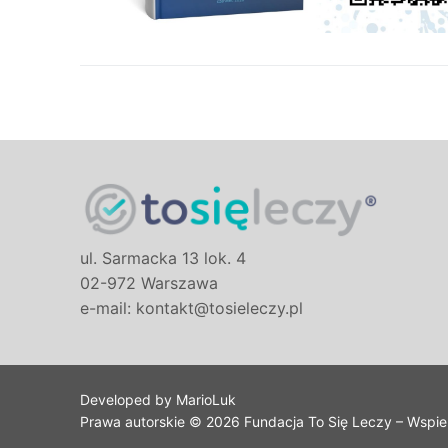
ul. Sarmacka 13 lok. 4
02-972 Warszawa
e-mail: kontakt@tosieleczy.pl
Developed by MarioLuk
Prawa autorskie © 2026 Fundacja To Się Leczy – Wspi