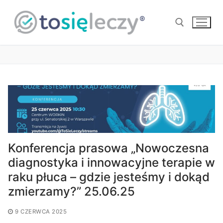
Przejdź
do
treści
Szukaj:
Konferencja prasowa „Nowoczesna
diagnostyka i innowacyjne terapie w
raku płuca – gdzie jesteśmy i dokąd
zmierzamy?” 25.06.25
9 CZERWCA 2025